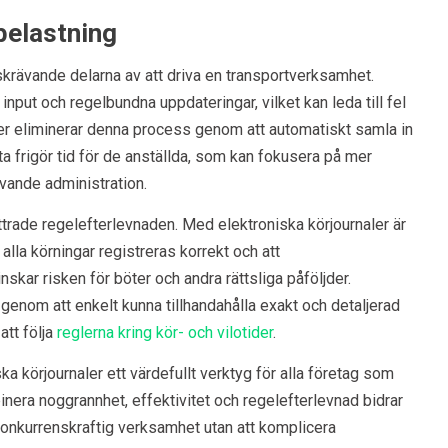
belastning
krävande delarna av att driva en transportverksamhet.
 input och regelbundna uppdateringar, vilket kan leda till fel
ler eliminerar denna process genom att automatiskt samla in
ta frigör tid för de anställda, som kan fokusera på mer
ävande administration.
trade regelefterlevnaden. Med elektroniska körjournaler är
t alla körningar registreras korrekt och att
kar risken för böter och andra rättsliga påföljder.
genom att enkelt kunna tillhandahålla exakt och detaljerad
att följa
reglerna kring kör- och vilotider
.
a körjournaler ett värdefullt verktyg för alla företag som
inera noggrannhet, effektivitet och regelefterlevnad bidrar
konkurrenskraftig verksamhet utan att komplicera